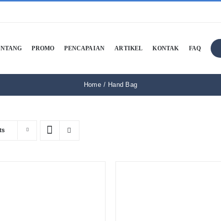
ENTANG
PROMO
PENCAPAIAN
ARTIKEL
KONTAK
FAQ
Home
Hand Bag
ts