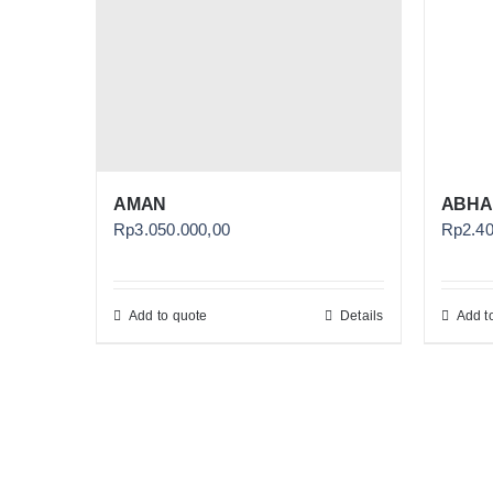
AMAN
ABHA 
Rp
3.050.000,00
Rp
2.4
Add to quote
Details
Add t