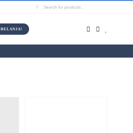
Search
for:
BELANJA!