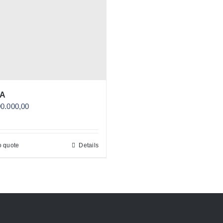
A
00.000,00
o quote
Details