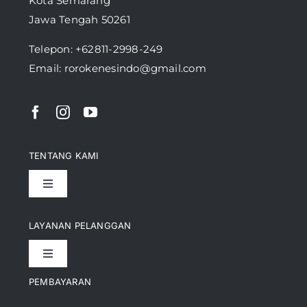
Kota Semarang
Jawa Tengah 50261
Telepon:
+62811-2998-249
Email: rorokenesindo@gmail.com
TENTANG KAMI
Toggle
Navigation
Pencapaian
LAYANAN PELANGGAN
Toggle
Artikel
Navigation
PEMBAYARAN
Kontak