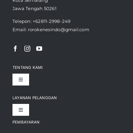
Kota Semarang
Jawa Tengah 50261
Telepon:
+62811-2998-249
Email: rorokenesindo@gmail.com
TENTANG KAMI
Toggle
Navigation
Pencapaian
LAYANAN PELANGGAN
Toggle
Artikel
Navigation
PEMBAYARAN
Kontak