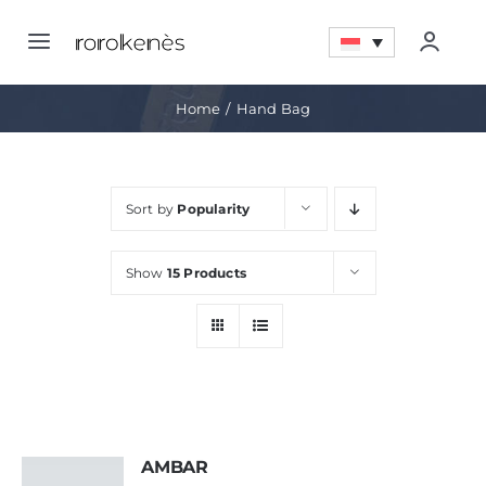
Skip
to
Toggle
Togg
content
Navigation
Navig
Home
Home
Hand Bag
Account
Tentang
Sort by
Popularity
Quote LIst
Promo
Show
15 Products
My Wishlist
Pencapaian
Artikel
Kontak
AMBAR