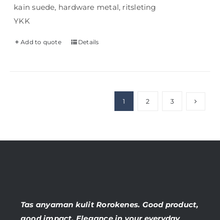
kain suede, hardware metal, ritsleting
YKK
Add to quote
Details
1
2
3
Tas anyaman kulit Rorokenes. Good product,
good impact. Elegance in your everyday