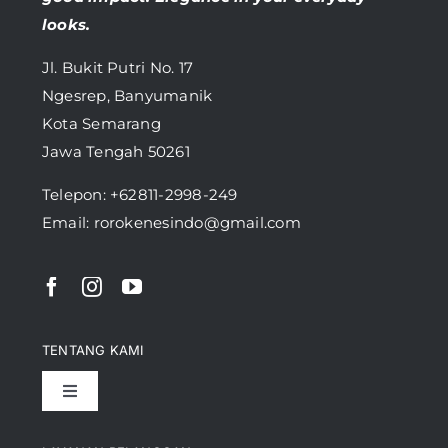
looks.
Jl. Bukit Putri No. 17
Ngesrep, Banyumanik
Kota Semarang
Jawa Tengah 50261
Telepon:
+62811-2998-249
Email: rorokenesindo@gmail.com
TENTANG KAMI
Toggle
Navigation
Pencapaian