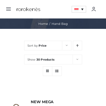
Skip
to
Toggle
Togg
content
Navigation
Navig
Home
Home
Hand Bag
Account
Tentang
Sort by
Price
Quote LIst
Promo
Show
30 Products
My Wishlist
Pencapaian
Artikel
Kontak
NEW MEGA