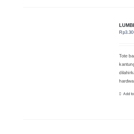
LUMBI
Rp
3.30
Tote ba
kantun
dilahir
hardwar
Add t