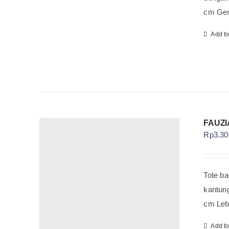
cm Gend
Add t
FAUZI
Rp
3.30
Tote ba
kantung
cm Leba
Add t