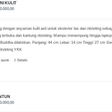
NI KULIT
0.000,00
g dengan anyaman kulit asli untuk eksterior tas dan ritsleting sebaga
 terbuka dan kantung ritsleting. Mampu menampung hingga laptop 1
Buddha dilahirkan. Panjang: 44 cm Lebar: 14 cm Tinggi: 27 cm Gend
ritsleting YKK
o quote
Details
NTUN
0.000,00