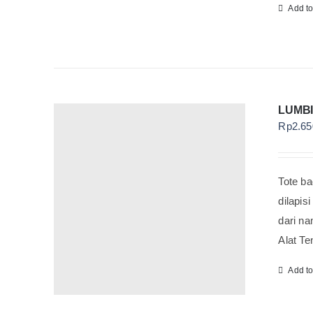
Add t
LUMBI
Rp
2.65
Tote ba
dilapis
dari na
Alat Te
Add t