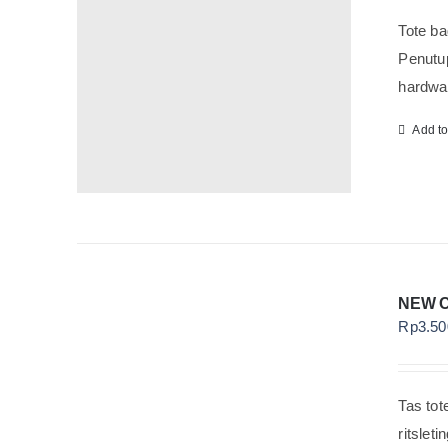
Tote ba
Penutup
hardwar
Add t
NEW 
Rp
3.50
Tas tot
ritslet