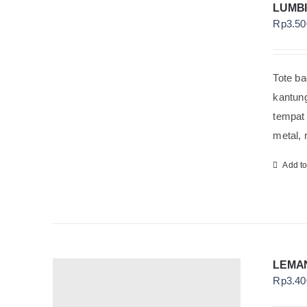
LUMBI
Rp
3.50
Tote ba
kantung
tempat 
metal, 
Add t
LEMA
Rp
3.40