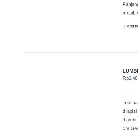
Panjang
metal, 
Add t
LUMBI
Rp
2.40
Tote ba
dilapis
diambil
cm Gend