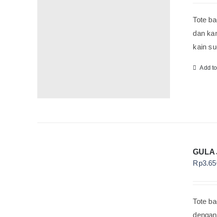
Tote ba
dan kan
kain su
Add t
GULA
Rp
3.65
Tote ba
dengan 