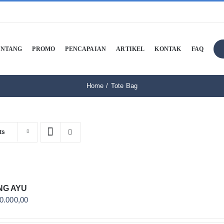
ENTANG
PROMO
PENCAPAIAN
ARTIKEL
KONTAK
FAQ
Home
Tote Bag
ts
NG AYU
0.000,00