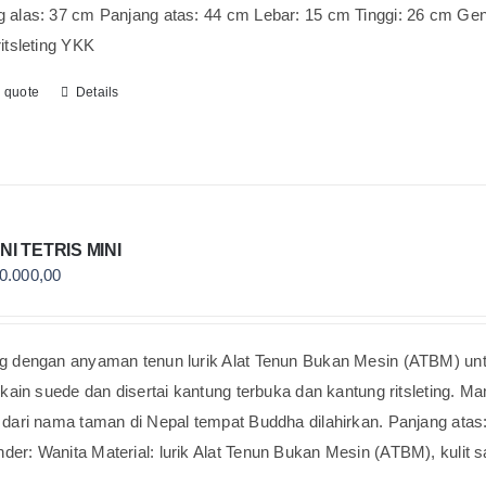
 alas: 37 cm Panjang atas: 44 cm Lebar: 15 cm Tinggi: 26 cm Gende
ritsleting YKK
o quote
Details
NI TETRIS MINI
0.000,00
g dengan anyaman tenun lurik Alat Tenun Bukan Mesin (ATBM) untuk 
i kain suede dan disertai kantung terbuka dan kantung ritsleting. 
 dari nama taman di Nepal tempat Buddha dilahirkan. Panjang atas
er: Wanita Material: lurik Alat Tenun Bukan Mesin (ATBM), kulit sa