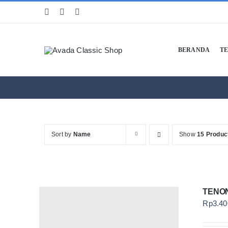
Skip
to
content
BERANDA
T
Sort by
Name
Show
15 Produc
TENO
Rp
3.40