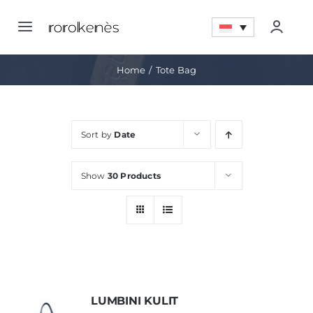
Skip
to
Toggle
Togg
content
Navigation
Navig
Home
Home
Tote Bag
Account
Tentang
Sort by
Date
Quote LIst
Promo
Show
30 Products
My Wishlist
Pencapaian
Artikel
Kontak
LUMBINI KULIT