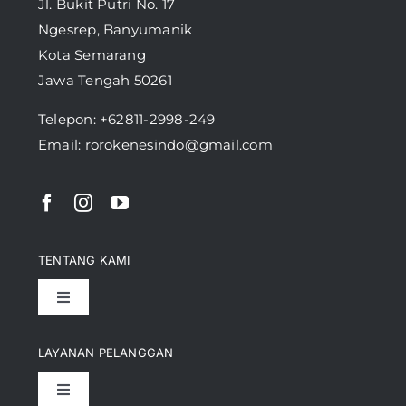
Jl. Bukit Putri No. 17
Ngesrep, Banyumanik
Kota Semarang
Jawa Tengah 50261
Telepon:
+62811-2998-249
Email: rorokenesindo@gmail.com
TENTANG KAMI
Toggle
Navigation
Pencapaian
LAYANAN PELANGGAN
Toggle
Artikel