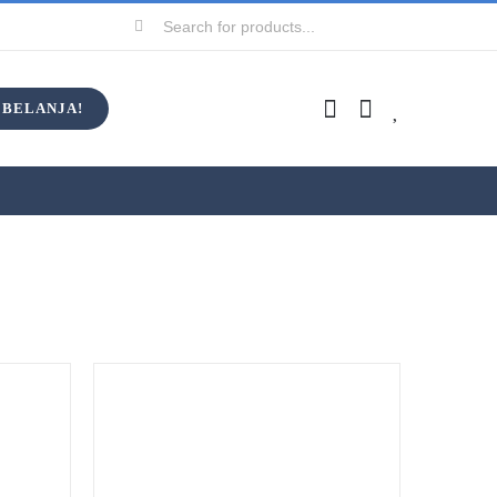
Search
for:
BELANJA!