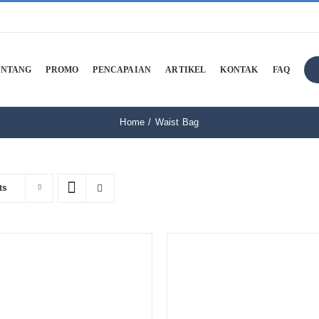
ENTANG
PROMO
PENCAPAIAN
ARTIKEL
KONTAK
FAQ
Home
Waist Bag
ts