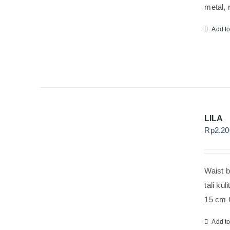
metal, 
Add t
LILA
Rp
2.20
Waist b
tali ku
15 cm G
Add t