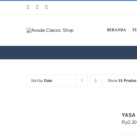
Skip
to
content
BERANDA
T
Sort by
Date
Show
15 Produc
YASA
Rp
2.30