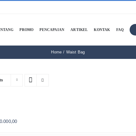
ENTANG
PROMO
PENCAPAIAN
ARTIKEL
KONTAK
FAQ
Home
Waist Bag
ts
0.000,00