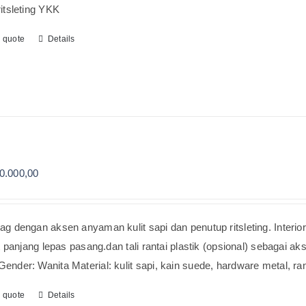
ritsleting YKK
o quote
Details
0.000,00
ag dengan aksen anyaman kulit sapi dan penutup ritsleting. Interior
lit panjang lepas pasang.dan tali rantai plastik (opsional) sebagai 
ender: Wanita Material: kulit sapi, kain suede, hardware metal, rant
o quote
Details