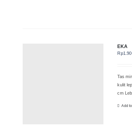
EKA
Rp
1.90
Tas min
kulit l
cm Leba
Add t