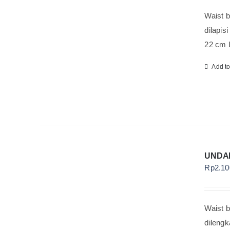
Waist b
dilapis
22 cm L
Add t
UNDA
Rp
2.10
Waist b
dilengk