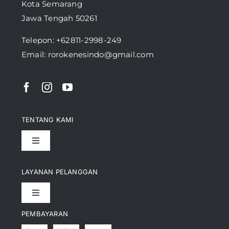
Kota Semarang
Jawa Tengah 50261
Telepon:
+62811-2998-249
Email: rorokenesindo@gmail.com
TENTANG KAMI
Toggle
Navigation
Pencapaian
LAYANAN PELANGGAN
Toggle
Artikel
Navigation
PEMBAYARAN
Kontak