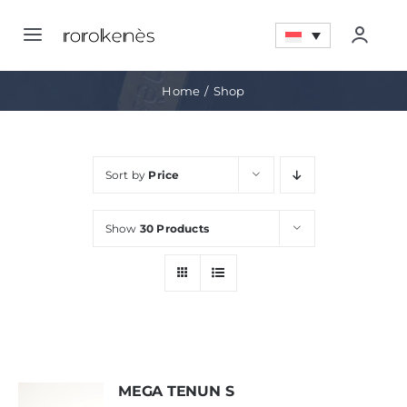
Skip
to
Toggle
Togg
content
Navigation
Navig
Home
Home
Shop
Account
Tentang
Sort by
Price
Quote LIst
Promo
Show
30 Products
My Wishlist
Pencapaian
Artikel
Kontak
MEGA TENUN S