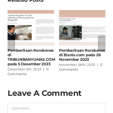
es
Pemberitaan Rorokenes
Pemberitaan Rorokenes
P
di
di Bisnis.com pada 26
d
TRIBUNBANYUMAS.COM
November 2023
p
pada 5 Desember 2023
November 26th, 2023
|
0
O
Desember 5th, 2023
|
0
Comments
C
Comments
Leave A Comment
Comment