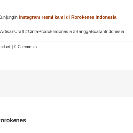
Kunjungin
instagram resmi kami di Rorokenes Indonesia
.
rtisanCraft #CintaProdukIndonesia #BanggaBuatanIndonesia
roduct
|
0 Comments
Rorokenes