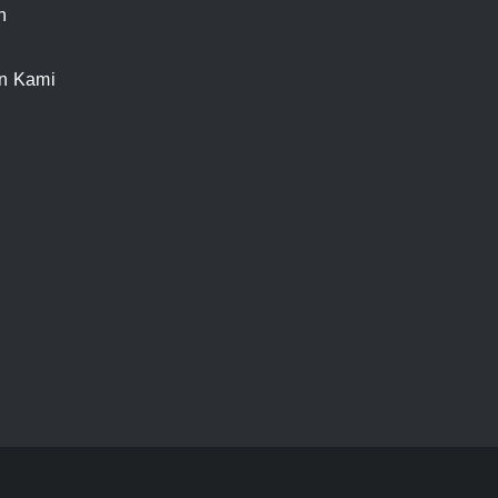
n
n Kami