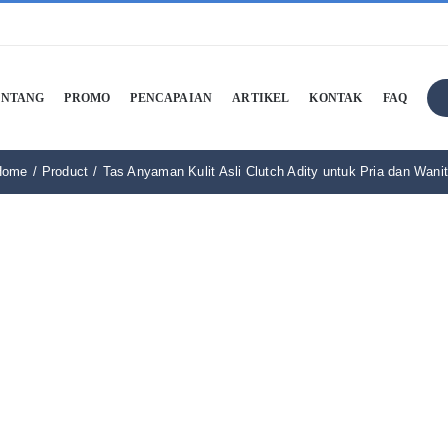
ENTANG
PROMO
PENCAPAIAN
ARTIKEL
KONTAK
FAQ
Home
Product
Tas Anyaman Kulit Asli Clutch Adity untuk Pria dan Wani