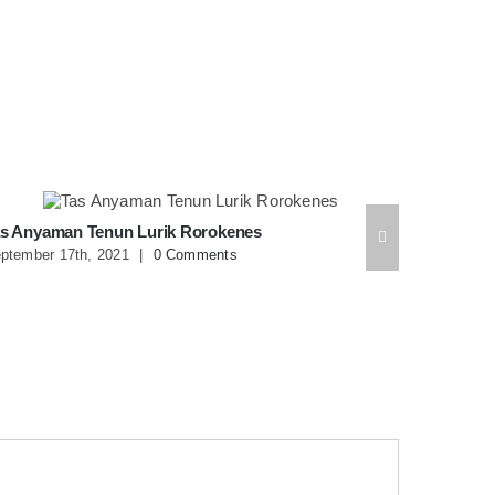
s Anyaman Tenun Lurik Rorokenes
Tas Anya
ptember 17th, 2021
|
0 Comments
September 