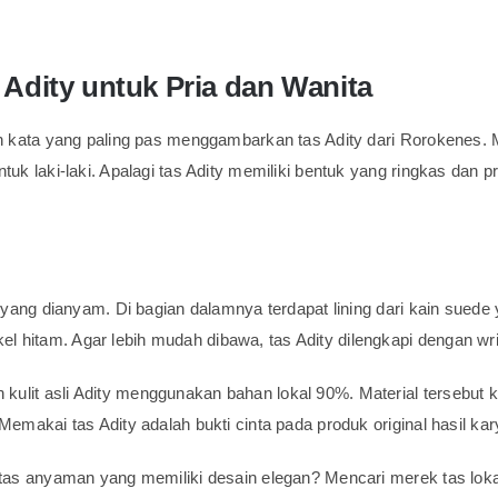
 Adity untuk Pria dan Wanita
ah kata yang paling pas menggambarkan tas Adity dari Rorokenes. M
uk laki-laki. Apalagi tas Adity memiliki bentuk yang ringkas dan pr
i yang dianyam. Di bagian dalamnya terdapat lining dari kain sued
hitam. Agar lebih mudah dibawa, tas Adity dilengkapi dengan wrist 
kulit asli Adity menggunakan bahan lokal 90%. Material tersebu
Memakai tas Adity adalah bukti cinta pada produk original hasil kar
i tas anyaman yang memiliki desain elegan? Mencari merek tas lo