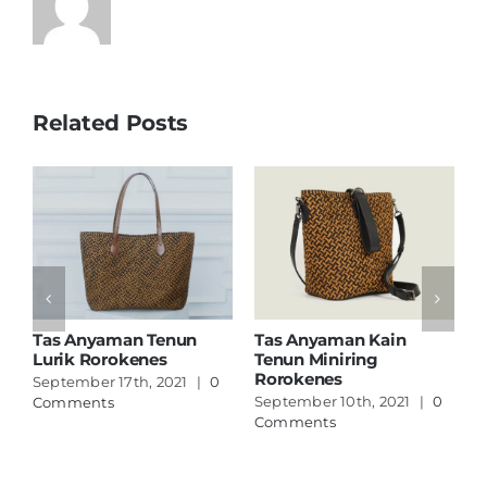
Related Posts
Tas Anyaman Tenun
Tas Anyaman Kain
T
Lurik Rorokenes
Tenun Miniring
B
Rorokenes
G
September 17th, 2021
|
0
September 10th, 2021
|
0
J
Comments
Comments
C