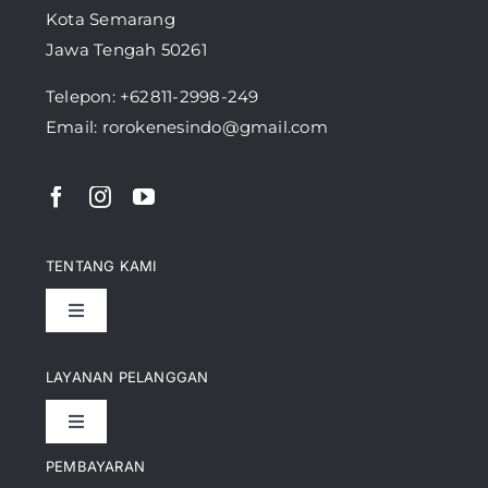
Kota Semarang
Jawa Tengah 50261
Telepon:
+62811-2998-249
Email: rorokenesindo@gmail.com
TENTANG KAMI
Toggle
Navigation
Pencapaian
LAYANAN PELANGGAN
Toggle
Artikel
Navigation
PEMBAYARAN
Kontak