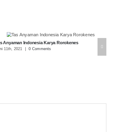
s Anyaman Indonesia Karya Rorokenes
Tas Buat
ni 11th, 2021
|
0 Comments
Bangga?
April 9th, 