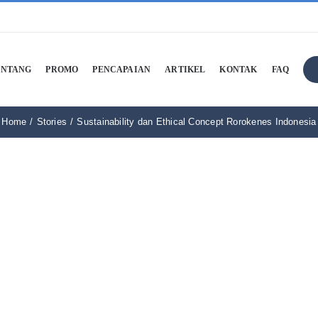
ENTANG
PROMO
PENCAPAIAN
ARTIKEL
KONTAK
FAQ
Home
Stories
Sustainability dan Ethical Concept Rorokenes Indonesia