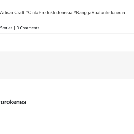
rtisanCraft #CintaProdukIndonesia #BanggaBuatanIndonesia
Stories
|
0 Comments
Rorokenes