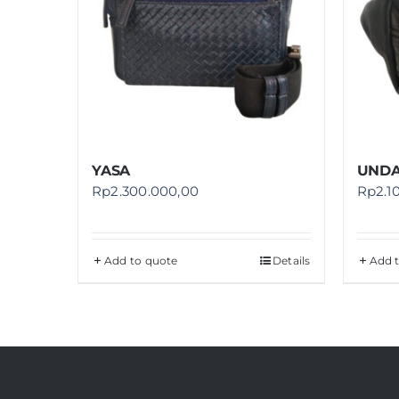
YASA
UND
Rp
2.300.000,00
Rp
2.1
Add to quote
Details
Add 