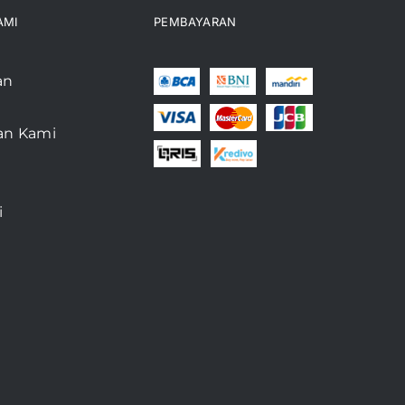
AMI
PEMBAYARAN
an
an Kami
i