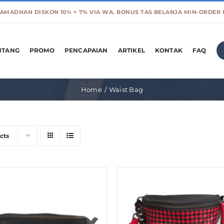
NTANG
PROMO
PENCAPAIAN
ARTIKEL
KONTAK
FAQ
Home
Waist Bag
cts