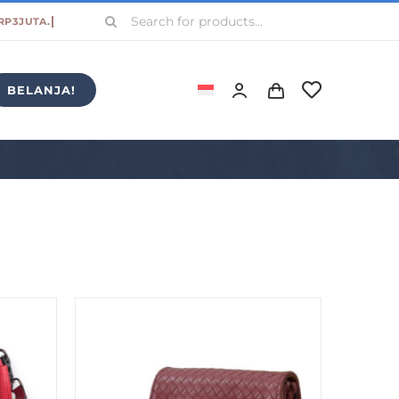
Search
for:
BELANJA!