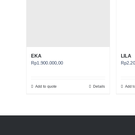
EKA
LILA
Rp
1.900.000,00
Rp
2.2
Add to quote
Details
Add t