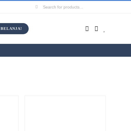
Search
for:
BELANJA!