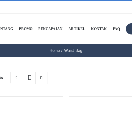
ENTANG
PROMO
PENCAPAIAN
ARTIKEL
KONTAK
FAQ
Home
Waist Bag
ts