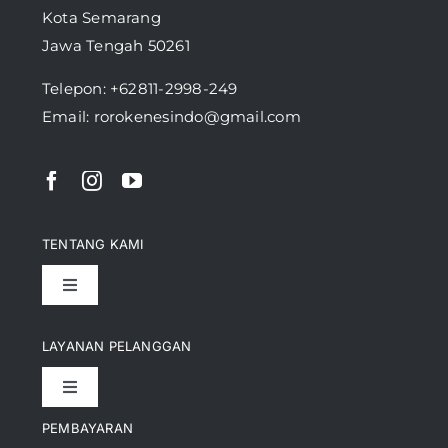
Kota Semarang
Jawa Tengah 50261
Telepon:
+62811-2998-249
Email: rorokenesindo@gmail.com
TENTANG KAMI
Toggle
Navigation
Pencapaian
LAYANAN PELANGGAN
Toggle
Artikel
Navigation
PEMBAYARAN
Kontak