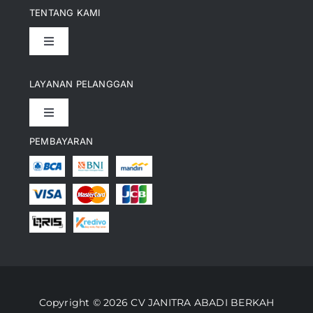
TENTANG KAMI
Toggle
Navigation
Pencapaian
LAYANAN PELANGGAN
Toggle
Artikel
Navigation
PEMBAYARAN
Kontak
Perusahaan Kami
Informasi Pengiriman
Video
Lacak Pesanan
Media
Kebijakan Pengembalian
Copyright © 2026 CV JANITRA ABADI BERKAH
Toko Kami