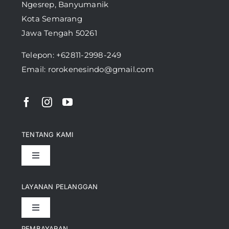
Ngesrep, Banyumanik
Kota Semarang
Jawa Tengah 50261
Telepon:
+62811-2998-249
Email: rorokenesindo@gmail.com
TENTANG KAMI
Toggle
Navigation
Pencapaian
LAYANAN PELANGGAN
Toggle
Artikel
Navigation
PEMBAYARAN