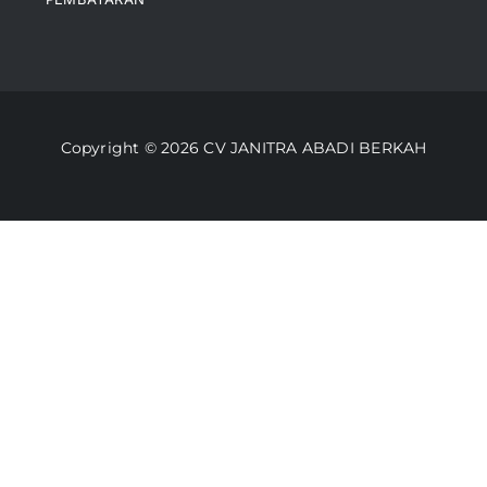
Kontak
Perusahaan Kami
Informasi Pengiriman
Video
Copyright © 2026 CV JANITRA ABADI BERKAH
Lacak Pesanan
Media
Kebijakan Pengembalian
Toko Kami
Cara Belanja
FAQ