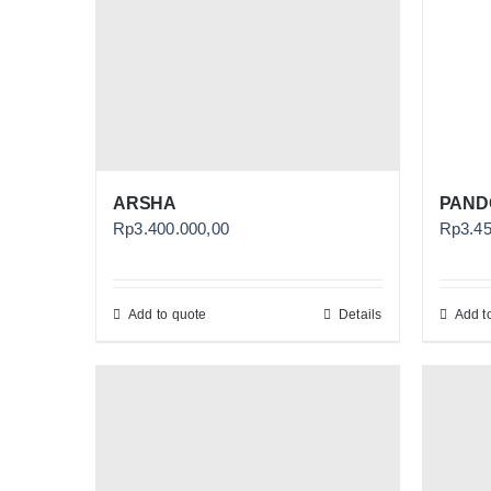
ARSHA
PAND
Rp
3.400.000,00
Rp
3.4
Add to quote
Details
Add t