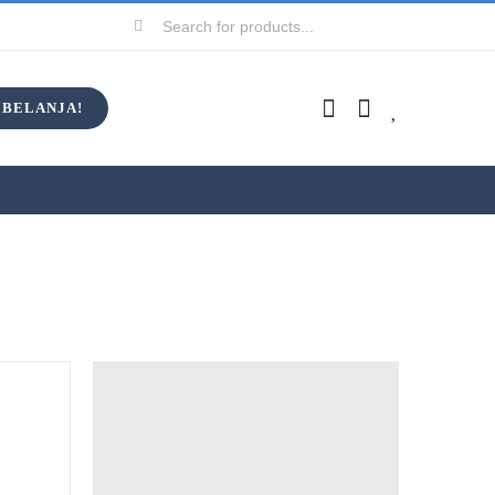
Search
for:
BELANJA!