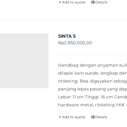
Add to quote
Details
SINTA S
Rp
2.850.000,00
Handbag dengan anyaman kulit s
dilapisi kain suede, lengkap d
ritsleting. Bisa digayakan seba
panjang lepas pasang yang dap
Lebar: 11 cm Tinggi: 16 cm Gende
hardware metal, ritsleting YKK
Add to quote
Details