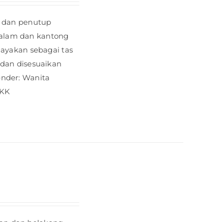
r dan penutup
g dalam dan kantong
gayakan sebagai tas
 dan disesuaikan
ender: Wanita
YKK