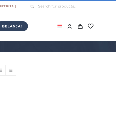
Search
for:
BELANJA!