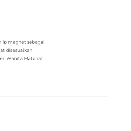
klip magnet sebagai
pat disesuaikan
r: Wanita Material: