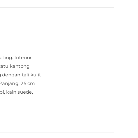
ing. Interior
satu kantong
 dengan tali kulit
Panjang: 25 cm
pi, kain suede,