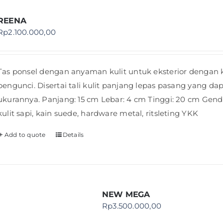
REENA
Rp
2.100.000,00
Tas ponsel dengan anyaman kulit untuk eksterior dengan 
pengunci. Disertai tali kulit panjang lepas pasang yang da
ukurannya. Panjang: 15 cm Lebar: 4 cm Tinggi: 20 cm Gende
kulit sapi, kain suede, hardware metal, ritsleting YKK
Add to quote
Details
NEW MEGA
Rp
3.500.000,00